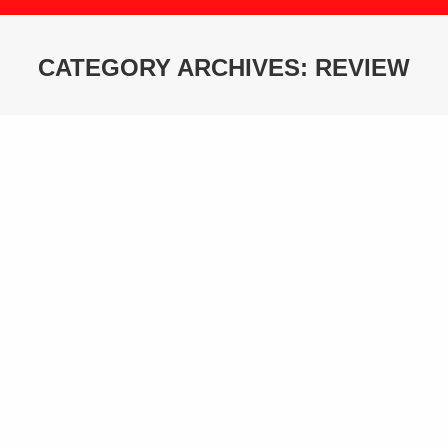
CATEGORY ARCHIVES:
REVIEW
You are here:
Negligent Tort Construct Coursework
review
By
ubi2go
23. Mai 2020
Contents Debut Elements of a negligent tort Types of
neglect Remedies Closing References Advert We testament
publish a custom-made Coursework on Negligent Tort
Conception specifically for you for alone $16.05 $11/foliate
Larn More Creation Tort as ill-used in precedent is a tort.
edubirdie sign up It is a law that allows an someone who
has…